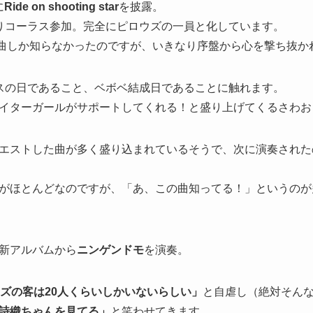
に
Ride on shooting star
を披露。
りコーラス参加。完全にピロウズの一員と化しています。
初見で有名曲しか知らなかったのですが、いきなり序盤から心を撃ち
スの日であること、ベボベ結成日であることに触れます。
イターガールがサポートしてくれる！と盛り上げてくるさわお
エストした曲が多く盛り込まれているそうで、次に演奏された
がほとんどなのですが、「あ、この曲知ってる！」というのが
新アルバムから
ニンゲンドモ
を演奏。
ズの客は20人くらいしかいないらしい」
と自虐し（絶対そん
詩織ちゃんを見てる」
と笑わせてきます。