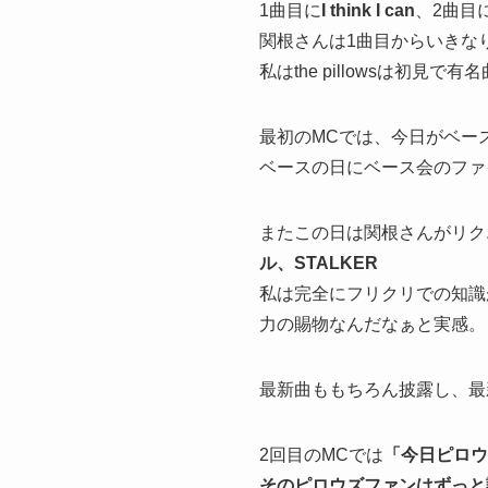
1曲目に
I think I can
、2曲目
関根さんは1曲目からいきな
私はthe pillowsは
最初のMCでは、今日がベー
ベースの日にベース会のファ
またこの日は関根さんがリク
ル、STALKER
私は完全にフリクリでの知識
力の賜物なんだなぁと実感。
最新曲ももちろん披露し、最
2回目のMCでは
「今日ピロウ
そのピロウズファンはずっと