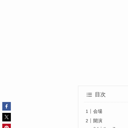
目次
会場
開演