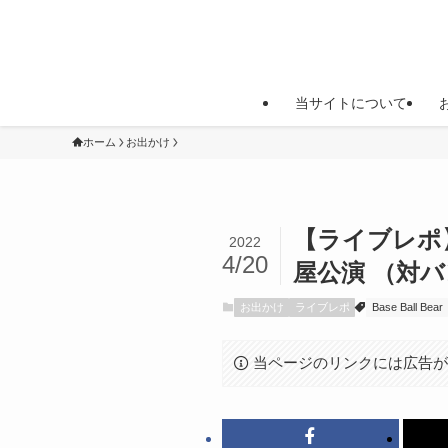
当サイトについて
ホーム
お出かけ
【ライブレポ】Bas
2022
4/20
屋公演 （対バン
お出かけ
ライブレポ
Base Ball Bear
当ページのリンクには広告