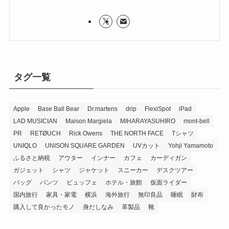
タグ一覧
Apple
Base Ball Bear
Dr.martens
drip
FlexiSpot
iPad
LAD MUSICIAN
Maison Margiela
MIHARAYASUHIRO
mont-bell
PR
RETØUCH
Rick Owens
THE NORTH FACE
Tシャツ
UNIQLO
UNISON SQUARE GARDEN
UVカット
Yohji Yamamoto
ふるさと納税
アウター
インナー
カフェ
カーディガン
ガジェット
シャツ
ジャケット
スニーカー
デスクツアー
バッグ
パンツ
ビュッフェ
ホテル・旅館
仮面ライダー
国内旅行
家具・家電
横浜
海外旅行
無印良品
睡眠
財布
購入して良かったモノ
身だしなみ
革製品
靴