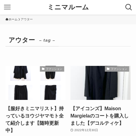
ミニマルーム
ホーム
アウター
アウター
– tag –
ファッション
ファッション
【服好きミニマリスト】持
【アイコンズ】Maison
っているヨウジヤマモト全
Margielaのコートを購入し
て紹介します【随時更新
ました【デコルティケ】
中】
2022年12月30日