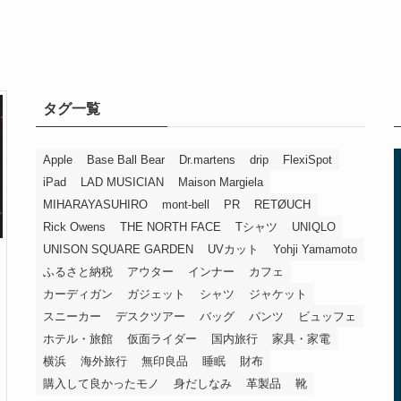
タグ一覧
Apple
Base Ball Bear
Dr.martens
drip
FlexiSpot
iPad
LAD MUSICIAN
Maison Margiela
MIHARAYASUHIRO
mont-bell
PR
RETØUCH
Rick Owens
THE NORTH FACE
Tシャツ
UNIQLO
UNISON SQUARE GARDEN
UVカット
Yohji Yamamoto
ふるさと納税
アウター
インナー
カフェ
カーディガン
ガジェット
シャツ
ジャケット
スニーカー
デスクツアー
バッグ
パンツ
ビュッフェ
ホテル・旅館
仮面ライダー
国内旅行
家具・家電
横浜
海外旅行
無印良品
睡眠
財布
購入して良かったモノ
身だしなみ
革製品
靴