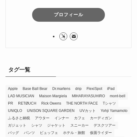
プロフィール
タグ一覧
Apple
Base Ball Bear
Dr.martens
drip
FlexiSpot
iPad
LAD MUSICIAN
Maison Margiela
MIHARAYASUHIRO
mont-bell
PR
RETØUCH
Rick Owens
THE NORTH FACE
Tシャツ
UNIQLO
UNISON SQUARE GARDEN
UVカット
Yohji Yamamoto
ふるさと納税
アウター
インナー
カフェ
カーディガン
ガジェット
シャツ
ジャケット
スニーカー
デスクツアー
バッグ
パンツ
ビュッフェ
ホテル・旅館
仮面ライダー