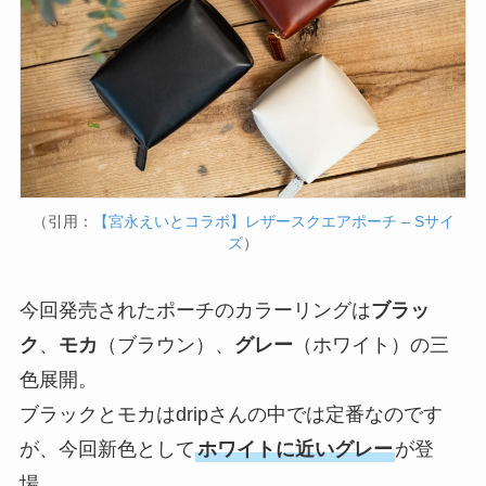
（引用：
【宮永えいとコラボ】レザースクエアポーチ – Sサイ
ズ
）
今回発売されたポーチのカラーリングは
ブラッ
ク
、
モカ
（ブラウン）、
グレー
（ホワイト）の三
色展開。
ブラックとモカはdripさんの中では定番なのです
が、今回新色として
ホワイトに近いグレー
が登
場。