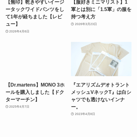
【無印】乾きやすいイージ
【服好きミニマリスト】1
ータックワイドパンツをし
軍とは別に「1.5軍」の服を
て1年が経ちました【レビ
持つ考え方
ュー】
2026年3月23日
2026年4月6日
【Dr.martens】MONO 3ホ
『エアリズムデオトラント
ールを購入しました【ドク
メッシュVネックT』は白シ
ターマーチン】
ャツでも透けないインナ
ー。
2025年4月7日
2023年4月8日