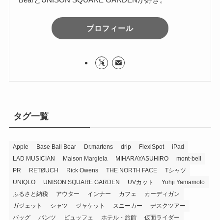
プロフィール
タグ一覧
Apple
Base Ball Bear
Dr.martens
drip
FlexiSpot
iPad
LAD MUSICIAN
Maison Margiela
MIHARAYASUHIRO
mont-bell
PR
RETØUCH
Rick Owens
THE NORTH FACE
Tシャツ
UNIQLO
UNISON SQUARE GARDEN
UVカット
Yohji Yamamoto
ふるさと納税
アウター
インナー
カフェ
カーディガン
ガジェット
シャツ
ジャケット
スニーカー
デスクツアー
バッグ
パンツ
ビュッフェ
ホテル・旅館
仮面ライダー