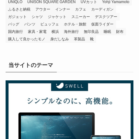
UNIQLO
UNISON SQUARE GARDEN
UVカット
Yohji Yamamoto
ふるさと納税
アウター
インナー
カフェ
カーディガン
ガジェット
シャツ
ジャケット
スニーカー
デスクツアー
バッグ
パンツ
ビュッフェ
ホテル・旅館
仮面ライダー
国内旅行
家具・家電
横浜
海外旅行
無印良品
睡眠
財布
購入して良かったモノ
身だしなみ
革製品
靴
当サイトのテーマ