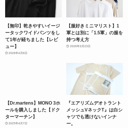
【無印】乾きやすいイージ
【服好きミニマリスト】1
ータックワイドパンツをし
軍とは別に「1.5軍」の服を
て1年が経ちました【レビ
持つ考え方
ュー】
2026年3月23日
2026年4月6日
【Dr.martens】MONO 3ホ
『エアリズムデオトラント
ールを購入しました【ドク
メッシュVネックT』は白シ
ターマーチン】
ャツでも透けないインナ
ー。
2025年4月7日