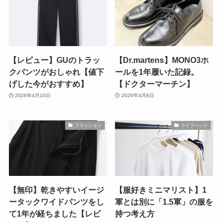
【レビュー】GUのトラッ
【Dr.martens】MONO3ホ
クパンツがおしゃれ【値下
ールを1年履いた記録。
げした今がおすすめ】
【ドクターマーチン】
2026年4月10日
2026年4月8日
ファッション
ライフハック
【無印】乾きやすいイージ
【服好きミニマリスト】1
ータックワイドパンツをし
軍とは別に「1.5軍」の服を
て1年が経ちました【レビ
持つ考え方