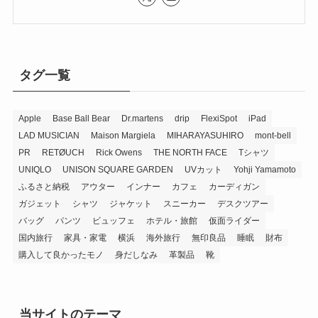
タグ一覧
Apple
Base Ball Bear
Dr.martens
drip
FlexiSpot
iPad
LAD MUSICIAN
Maison Margiela
MIHARAYASUHIRO
mont-bell
PR
RETØUCH
Rick Owens
THE NORTH FACE
Tシャツ
UNIQLO
UNISON SQUARE GARDEN
UVカット
Yohji Yamamoto
ふるさと納税
アウター
インナー
カフェ
カーディガン
ガジェット
シャツ
ジャケット
スニーカー
デスクツアー
バッグ
パンツ
ビュッフェ
ホテル・旅館
仮面ライダー
国内旅行
家具・家電
横浜
海外旅行
無印良品
睡眠
財布
購入して良かったモノ
身だしなみ
革製品
靴
当サイトのテーマ