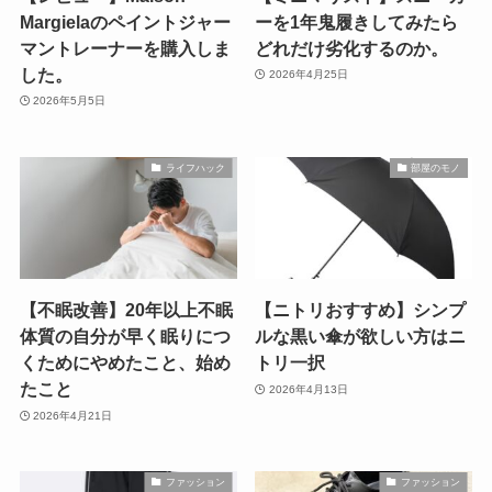
Margielaのペイントジャー
ーを1年鬼履きしてみたら
マントレーナーを購入しま
どれだけ劣化するのか。
した。
2026年4月25日
2026年5月5日
ライフハック
部屋のモノ
【不眠改善】20年以上不眠
【ニトリおすすめ】シンプ
体質の自分が早く眠りにつ
ルな黒い傘が欲しい方はニ
くためにやめたこと、始め
トリ一択
たこと
2026年4月13日
2026年4月21日
ファッション
ファッション